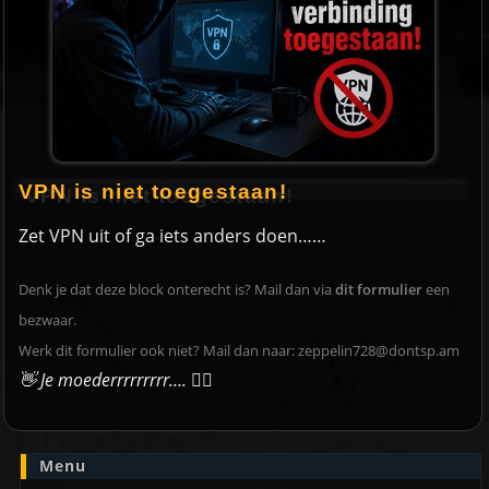
VPN is niet toegestaan!
Zet VPN uit of ga iets anders doen……
Denk je dat deze block onterecht is? Mail dan via
dit formulier
een
bezwaar.
Werk dit formulier ook niet? Mail dan naar:
zeppelin728@dontsp.am
👋 Je moederrrrrrrrr….
🙋‍♀️
Menu