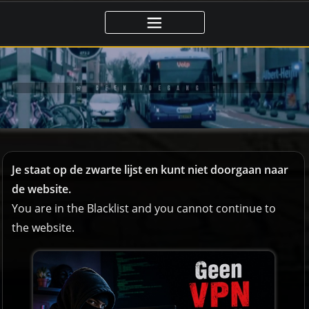
Ga
naar
de
inhoud
🚨 GEEN TOEGANG ‼️
Je staat op de zwarte lijst en kunt niet doorgaan naar
de website.
You are in the Blacklist and you cannot continue to
the website.