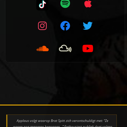
👈 Vorige pagina
Applaus volgt waarop Brat Spitt zich verontschuldigt met: “Ze
waren nog geeneens begonnen…” Enthousiast publiek doet volgen