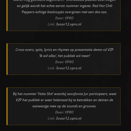
en gelijk wordt het echte eerste nummer ingezet. Red Hot Chili
Peppers-achtige basloopjes overgoten met een ska-sax.
Door: VPRO
Link:
3voor12.vpro.nl
Cross-overs, spits, lyrics en rhymes op presentatie demo-cd VZP
‘Ik wil alles’, het publiek wil meer!
Door: VPRO
Link:
3voor12.vpro.nl
Bij het nummer ‘Vette Shit’ waarbij saxofonist Jur participeert, weet
VZP het publiek er weer helemaal bij te betrekken en deinen de
aanwezige mee op de sounds en grooves.
Door: VPRO
Link:
3voor12.vpro.nl