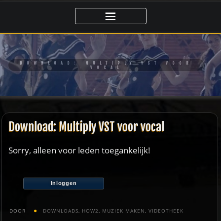
Ga
naar
de
inhoud
DOWNLOAD: MULTIPLY VST VOOR
VOCAL
Download: Multiply VST voor vocal
Sorry, alleen voor leden toegankelijk!
Inloggen
DOOR
DOWNLOADS
,
HOW2
,
MUZIEK MAKEN
,
VIDEOTHEEK