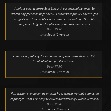
Applaus volgt waarop Brat Spitt zich verontschuldigt met: “Ze
waren nog geeneens begonnen…” Enthousiast publiek doet volgen
en gelijk wordt het echte eerste nummer ingezet. Red Hot Chili
Peppers-achtige basloopjes overgoten met een ska-sax.
Door: VPRO
Link:
3voor12.vpro.nl
Cross-overs, spits, lyrics en rhymes op presentatie demo-cd VZP
‘Ik wil alles’, het publiek wil meer!
Door: VPRO
Link:
3voor12.vpro.nl
Hun teksten overstijgen de enorme hoeveelheid wannabe gangstah
rappertjes, want VZP heeft tekstueel daadwerkelijk wat te vertellen.
Door: VPRO
Link:
3voor12.vpro.nl