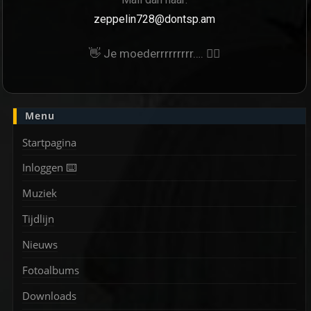
zeppelin728@dontsp.am
👋 Je moederrrrrrrrr…. 🙋‍♀
Menu
Startpagina
Inloggen ⌨️
Muziek
Tijdlijn
Nieuws
Fotoalbums
Downloads