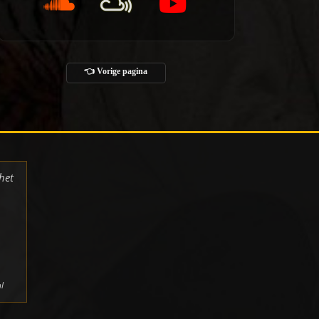
👈 Vorige pagina
het
l