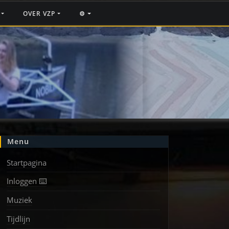
F
OVER VZP
⚙️
Menu
Startpagina
Inloggen ⌨️
Muziek
Tijdlijn