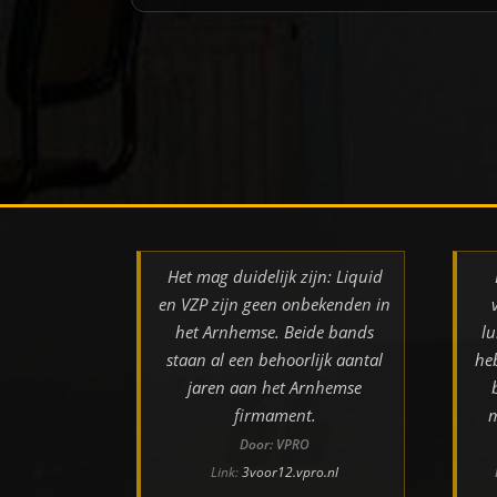
Het mag duidelijk zijn: Liquid
en VZP zijn geen onbekenden in
het Arnhemse. Beide bands
lu
staan al een behoorlijk aantal
he
jaren aan het Arnhemse
firmament.
m
Door: VPRO
Link:
3voor12.vpro.nl