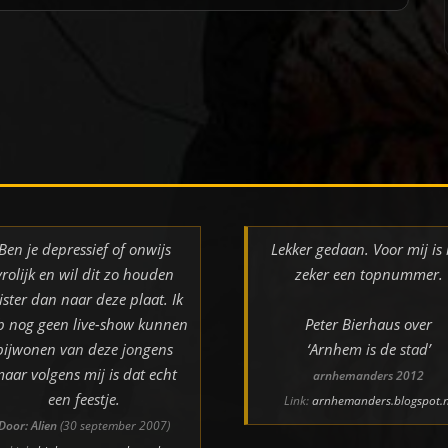
Ben je depressief of onwijs
Lekker gedaan. Voor mij is 
vrolijk en wil dit zo houden
zeker een topnummer.
ister dan naar deze plaat. Ik
b nog geen live-show kunnen
Peter Bierhaus over
bijwonen van deze jongens
‘Arnhem is de stad’
aar volgens mij is dat echt
arnhemanders 2012
een feestje.
Link:
arnhemanders.blogspot.n
Door: Alien
(30 september 2007)