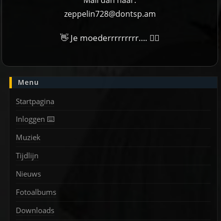
Mail dan naar:
zeppelin728@dontsp.am
👋 Je moederrrrrrrrr…. 🙋‍♀
Menu
Startpagina
Inloggen ⌨️
Muziek
Tijdlijn
Nieuws
Fotoalbums
Downloads