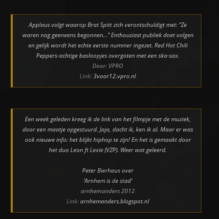
Applaus volgt waarop Brat Spitt zich verontschuldigt met: “Ze
waren nog geeneens begonnen…” Enthousiast publiek doet volgen
en gelijk wordt het echte eerste nummer ingezet. Red Hot Chili
Peppers-achtige basloopjes overgoten met een ska-sax.
Door: VPRO
Link:
3voor12.vpro.nl
Een week geleden kreeg ik de link van het filmpje met de muziek,
door een maatje opgestuurd. Jaja, dacht ik, ken ik al. Maar er was
ook nieuwe info: het blijkt hiphop te zijn! En het is gemaakt door
het duo Leon ft Lexie (VZP). Weer wat geleerd.
Peter Bierhaus over
‘Arnhem is de stad’
arnhemanders 2012
Link:
arnhemanders.blogspot.nl