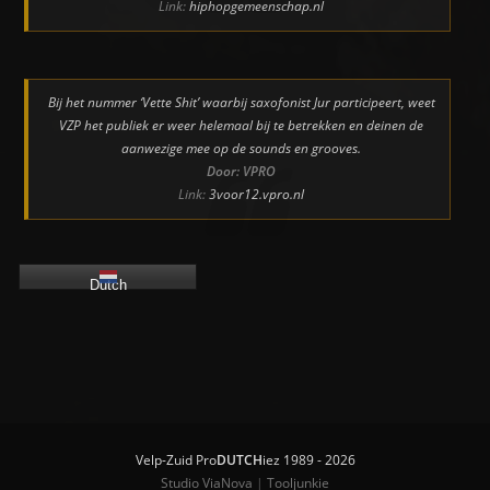
Link:
hiphopgemeenschap.nl
Bij het nummer ‘Vette Shit’ waarbij saxofonist Jur participeert, weet
VZP het publiek er weer helemaal bij te betrekken en deinen de
aanwezige mee op de sounds en grooves.
Door: VPRO
Link:
3voor12.vpro.nl
Dutch
Velp-Zuid Pro
DUTCH
iez 1989 - 2026
Studio ViaNova
|
Tooljunkie