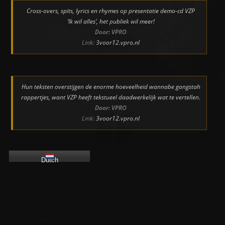
Cross-overs, spits, lyrics en rhymes op presentatie demo-cd VZP
‘Ik wil alles’, het publiek wil meer!
Door: VPRO
Link:
3voor12.vpro.nl
Hun teksten overstijgen de enorme hoeveelheid wannabe gangstah
rappertjes, want VZP heeft tekstueel daadwerkelijk wat te vertellen.
Door: VPRO
Link:
3voor12.vpro.nl
Dutch