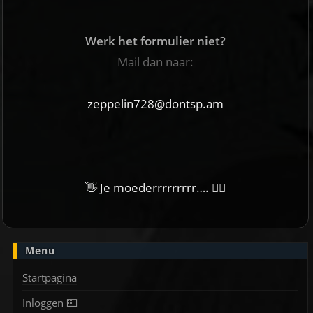
Werk het formulier niet?
Mail dan naar:
zeppelin728@dontsp.am
👋 Je moederrrrrrrrr…. 🙋‍♀
Menu
Startpagina
Inloggen ⌨️