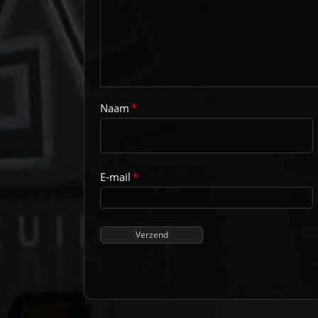
Naam
*
E-mail
*