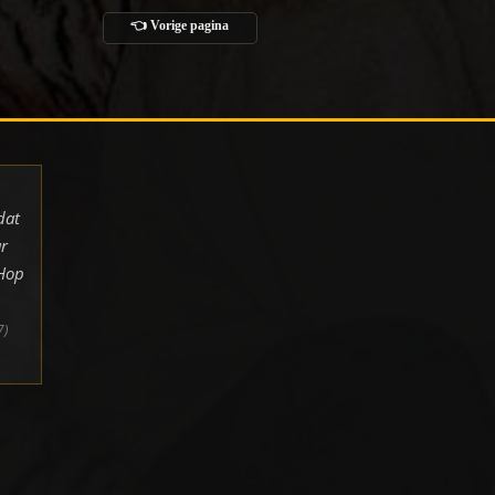
👈 Vorige pagina
dat
r
pHop
7)