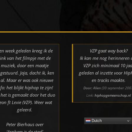
en week geleden kreeg ik de
VZP gaat way back?
link van het filmpje met de
Ik kan me nog herinneren 
muziek, door een maatje
VZP zich minimaal 10 jaa
gestuurd. Jaja, dacht ik, ken
geleden al inzette voor Hi
k al. Maar er was ook nieuwe
en tracks maakte.
nfo: het blijkt hiphop te zijn!
Door: Alien
(30 september 200
 het is gemaakt door het duo
Link:
hiphopgemeenschap.nl
eon ft Lexie (VZP). Weer wat
geleerd.
Dutch
Peter Bierhaus over
‘Arnhem is de stad’