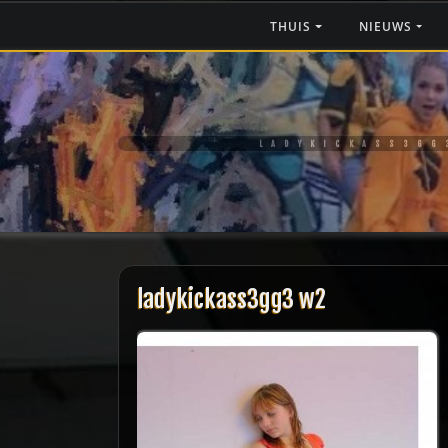
Ga
THUIS
NIEUWS
naar
de
inhoud
LADYKICKASS3GG
ladykickass3gg3 w2