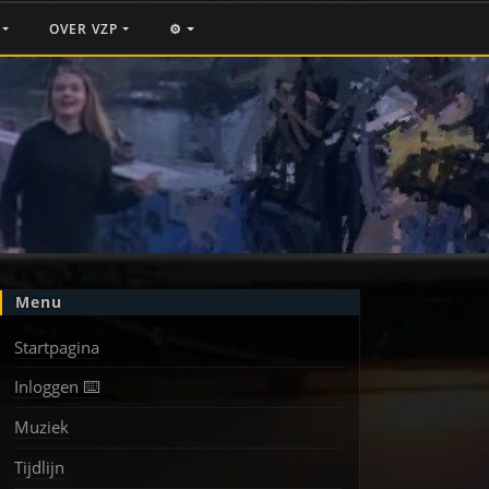
F
OVER VZP
⚙️
Menu
Startpagina
Inloggen ⌨️
Muziek
Tijdlijn