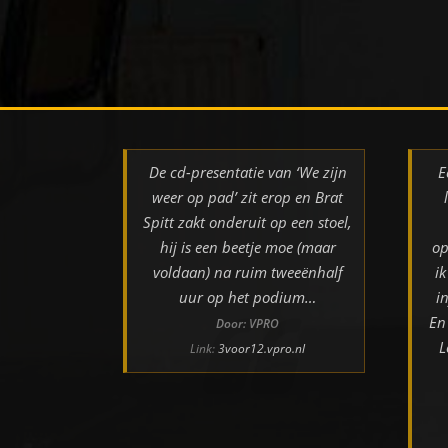
De cd-presentatie van ‘We zijn
E
weer op pad’ zit erop en Brat
Spitt zakt onderuit op een stoel,
hij is een beetje moe (maar
op
voldaan) na ruim tweeënhalf
i
uur op het podium…
i
En
Door: VPRO
L
Link:
3voor12.vpro.nl