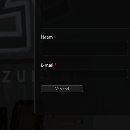
Naam
*
E-mail
*