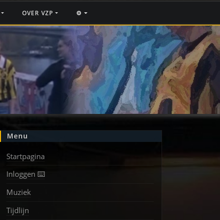
F
OVER VZP
⚙️
Menu
Startpagina
Inloggen ⌨️
Muziek
Tijdlijn