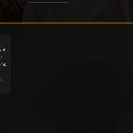
dat
r
pHop
7)