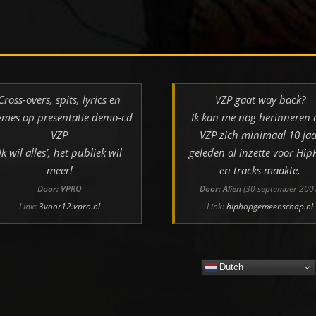
Cross-overs, spits, lyrics en
VZP gaat way back?
ymes op presentatie demo-cd
Ik kan me nog herinneren 
VZP
VZP zich minimaal 10 jaa
‘Ik wil alles’, het publiek wil
geleden al inzette voor Hi
meer!
en tracks maakte.
Door: VPRO
Door: Alien
(30 september 200
Link:
3voor12.vpro.nl
Link:
hiphopgemeenschap.nl
Dutch