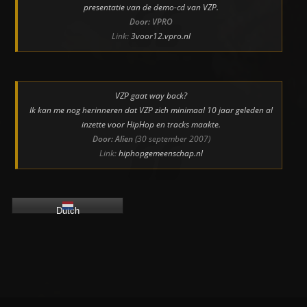
presentatie van de demo-cd van VZP.
Door: VPRO
Link:
3voor12.vpro.nl
VZP gaat way back?
Ik kan me nog herinneren dat VZP zich minimaal 10 jaar geleden al
inzette voor HipHop en tracks maakte.
Door: Alien
(30 september 2007)
Link:
hiphopgemeenschap.nl
Dutch