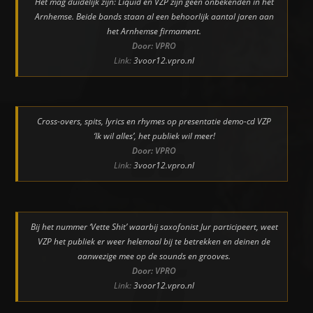
Het mag duidelijk zijn: Liquid en VZP zijn geen onbekenden in het
Arnhemse. Beide bands staan al een behoorlijk aantal jaren aan
het Arnhemse firmament.
Door: VPRO
Link:
3voor12.vpro.nl
Cross-overs, spits, lyrics en rhymes op presentatie demo-cd VZP
‘Ik wil alles’, het publiek wil meer!
Door: VPRO
Link:
3voor12.vpro.nl
Bij het nummer ‘Vette Shit’ waarbij saxofonist Jur participeert, weet
VZP het publiek er weer helemaal bij te betrekken en deinen de
aanwezige mee op de sounds en grooves.
Door: VPRO
Link:
3voor12.vpro.nl