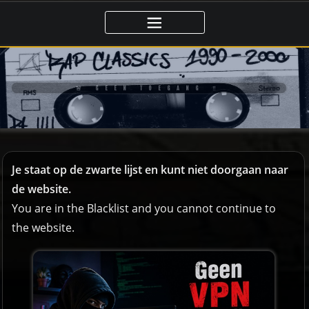
Ga
naar
de
inhoud
🚨 GEEN TOEGANG ‼️
Je staat op de zwarte lijst en kunt niet doorgaan naar
de website.
You are in the Blacklist and you cannot continue to
the website.