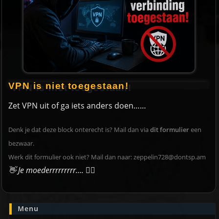
VPN is niet toegestaan!
Zet VPN uit of ga iets anders doen……
Denk je dat deze block onterecht is? Mail dan via
dit formulier
een
bezwaar.
Werk dit formulier ook niet? Mail dan naar:
zeppelin728@dontsp.am
👋 Je moederrrrrrrrr….
🙋‍♀️
Menu