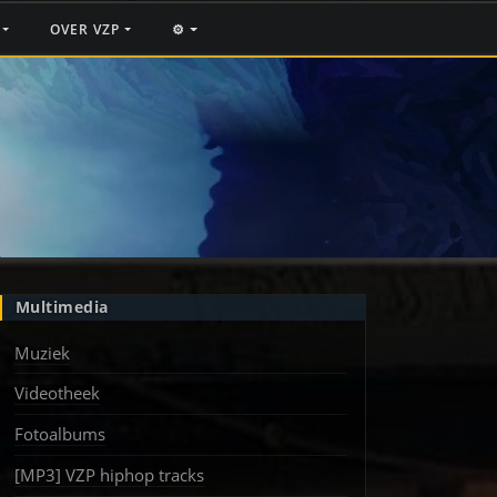
F
OVER VZP
⚙️
Multimedia
Muziek
Videotheek
Fotoalbums
[MP3] VZP hiphop tracks