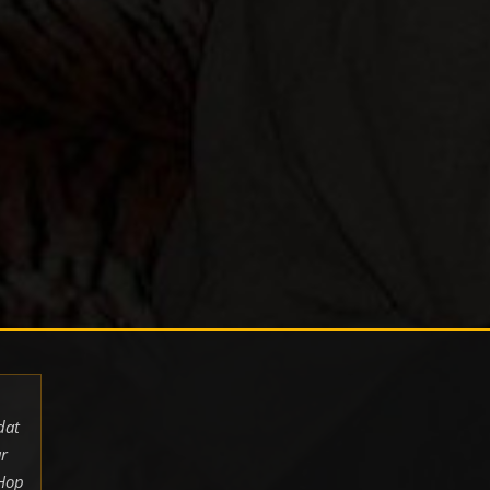
dat
r
pHop