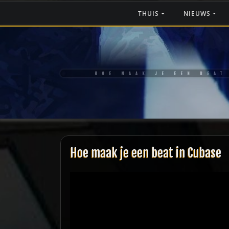
Ga
THUIS
NIEUWS
naar
de
inhoud
HOE MAAK JE EEN BEAT
Hoe maak je een beat in Cubase