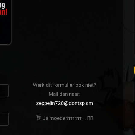
Werk dit formulier ook niet?
Mail dan naar:
zeppelin728@dontsp.am
👋 Je moederrrrrrrrr…. 🙋‍♀