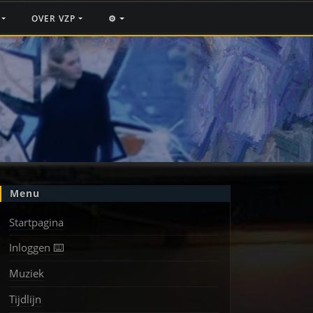
F
OVER VZP
⚙️
Menu
Startpagina
Inloggen ⌨️
Muziek
Tijdlijn