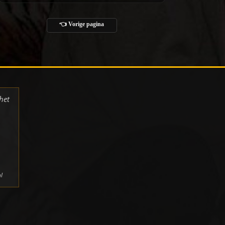
👈 Vorige pagina
het
l