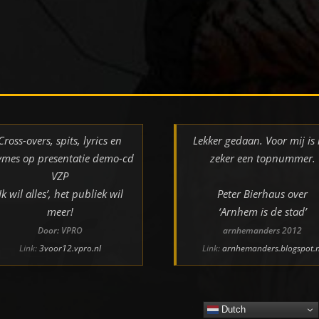
Cross-overs, spits, lyrics en
Lekker gedaan. Voor mij is 
ymes op presentatie demo-cd
zeker een topnummer.
VZP
‘Ik wil alles’, het publiek wil
Peter Bierhaus over
meer!
‘Arnhem is de stad’
Door: VPRO
arnhemanders 2012
Link:
3voor12.vpro.nl
Link:
arnhemanders.blogspot.n
Dutch