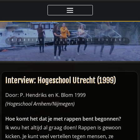
Ga
naar
de
inhoud
INTERVIEW: HOGESCHOOL UTRECHT
(1999)
Interview: Hogeschool Utrecht (1999)
Door: P. Hendriks en K. Blom 1999
(Hogeschool Arnhem/Nijmegen)
Hoe komt het dat je met rappen bent begonnen?
Ik wou het altijd al graag doen! Rappen is gewoon
kicken. Je kunt veel vertellen tegen mensen, ze