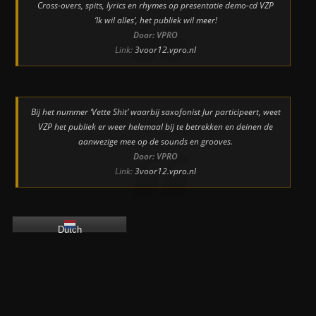
Cross-overs, spits, lyrics en rhymes op presentatie demo-cd VZP
‘Ik wil alles’, het publiek wil meer!
Door: VPRO
Link:
3voor12.vpro.nl
Bij het nummer ‘Vette Shit’ waarbij saxofonist Jur participeert, weet
VZP het publiek er weer helemaal bij te betrekken en deinen de
aanwezige mee op de sounds en grooves.
Door: VPRO
Link:
3voor12.vpro.nl
Dutch