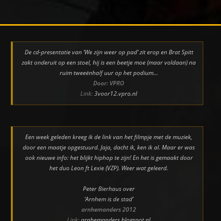
De cd-presentatie van ‘We zijn weer op pad’ zit erop en Brat Spitt
zakt onderuit op een stoel, hij is een beetje moe (maar voldaan) na
ruim tweeënhalf uur op het podium…
Door: VPRO
Link:
3voor12.vpro.nl
Een week geleden kreeg ik de link van het filmpje met de muziek,
door een maatje opgestuurd. Jaja, dacht ik, ken ik al. Maar er was
ook nieuwe info: het blijkt hiphop te zijn! En het is gemaakt door
het duo Leon ft Lexie (VZP). Weer wat geleerd.
Peter Bierhaus over
‘Arnhem is de stad’
arnhemanders 2012
Link:
arnhemanders.blogspot.nl