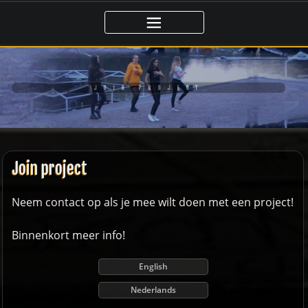
Ga
naar
de
inhoud
JOIN PROJECT
Join project
Neem contact op als je mee wilt doen met een project!
Binnenkort meer info!
English
Nederlands