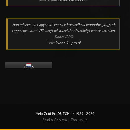
Hun teksten overstijgen de enorme hoeveelheid wannabe gangstah
rappertjes, want VZP heeft tekstueel daadwerkelijk wat te vertellen.
Door: VPRO
Link:
3voor12.vpro.nl
Dutch
Velp-Zuid Pro
DUTCH
iez 1989 - 2026
Studio ViaNova
|
Tooljunkie