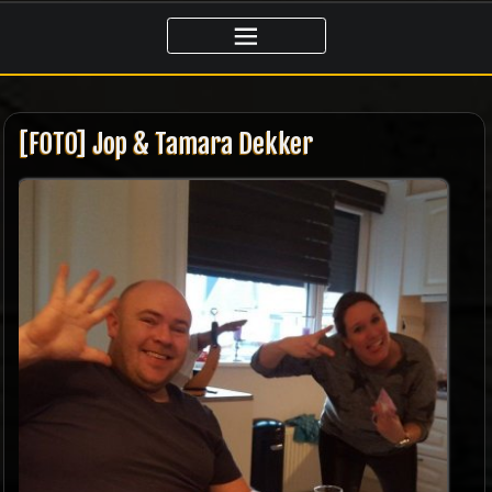
Ga
naar
de
inhoud
[FOTO] Jop & Tamara Dekker