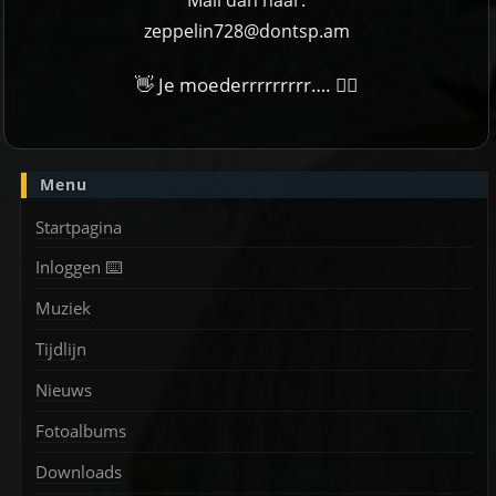
Mail dan naar:
zeppelin728@dontsp.am
👋 Je moederrrrrrrrr…. 🙋‍♀
Menu
Startpagina
Inloggen ⌨️
Muziek
Tijdlijn
Nieuws
Fotoalbums
Downloads