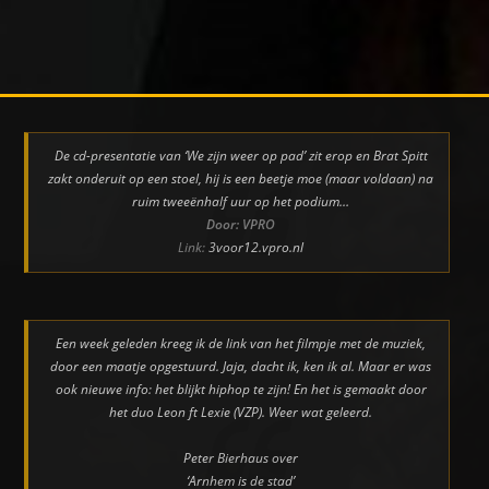
👈 Vorige pagina
De cd-presentatie van ‘We zijn weer op pad’ zit erop en Brat Spitt
zakt onderuit op een stoel, hij is een beetje moe (maar voldaan) na
ruim tweeënhalf uur op het podium…
Door: VPRO
Link:
3voor12.vpro.nl
Een week geleden kreeg ik de link van het filmpje met de muziek,
door een maatje opgestuurd. Jaja, dacht ik, ken ik al. Maar er was
ook nieuwe info: het blijkt hiphop te zijn! En het is gemaakt door
het duo Leon ft Lexie (VZP). Weer wat geleerd.
Peter Bierhaus over
‘Arnhem is de stad’