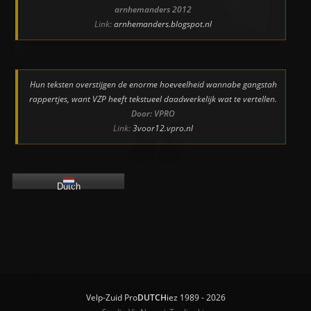
arnhemanders 2012
Link:
arnhemanders.blogspot.nl
Hun teksten overstijgen de enorme hoeveelheid wannabe gangstah
rappertjes, want VZP heeft tekstueel daadwerkelijk wat te vertellen.
Door: VPRO
Link:
3voor12.vpro.nl
Dutch
Velp-Zuid Pro
DUTCH
iez 1989 - 2026