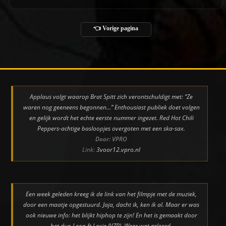
👈 Vorige pagina
Applaus volgt waarop Brat Spitt zich verontschuldigt met: “Ze
waren nog geeneens begonnen…” Enthousiast publiek doet volgen
en gelijk wordt het echte eerste nummer ingezet. Red Hot Chili
Peppers-achtige basloopjes overgoten met een ska-sax.
Door: VPRO
Link:
3voor12.vpro.nl
Een week geleden kreeg ik de link van het filmpje met de muziek,
door een maatje opgestuurd. Jaja, dacht ik, ken ik al. Maar er was
ook nieuwe info: het blijkt hiphop te zijn! En het is gemaakt door
het duo Leon ft Lexie (VZP). Weer wat geleerd.