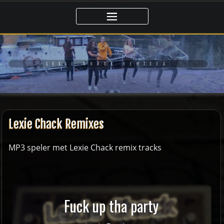
Ga
naar
de
inhoud
LEXIE CHACK REMIXES
Lexie Chack Remixes
MP3 speler met Lexie Chack remix tracks