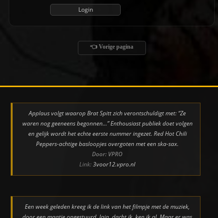
👈 Vorige pagina
Applaus volgt waarop Brat Spitt zich verontschuldigt met: “Ze
waren nog geeneens begonnen…” Enthousiast publiek doet volgen
en gelijk wordt het echte eerste nummer ingezet. Red Hot Chili
Peppers-achtige basloopjes overgoten met een ska-sax.
Door: VPRO
Link:
3voor12.vpro.nl
Een week geleden kreeg ik de link van het filmpje met de muziek,
door een maatje opgestuurd. Jaja, dacht ik, ken ik al. Maar er was