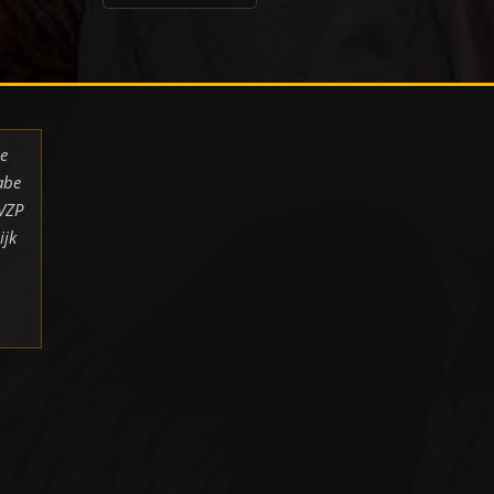
de
abe
 VZP
ijk