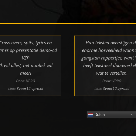
Cross-overs, spits, lyrics en
Hun teksten overstijgen 
ymes op presentatie demo-cd
enorme hoeveelheid wann
VZP
gangstah rappertjes, want
‘Ik wil alles’, het publiek wil
heeft tekstueel daadwerkel
meer!
wat te vertellen.
Door: VPRO
Door: VPRO
Link:
3voor12.vpro.nl
Link:
3voor12.vpro.nl
Dutch