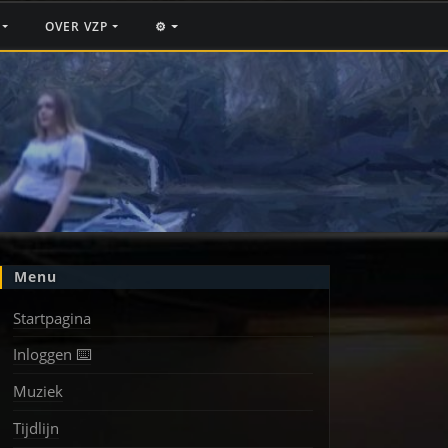
F
OVER VZP
⚙️
Menu
Startpagina
Inloggen ⌨️
Muziek
Tijdlijn