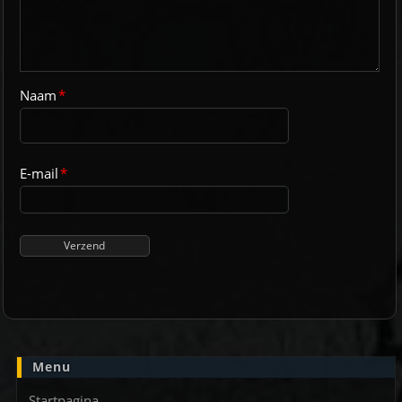
Naam
*
E-mail
*
Menu
Startpagina