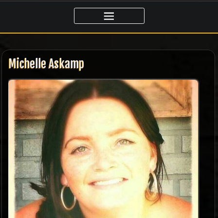
Ga
naar
de
inhoud
Michelle Askamp