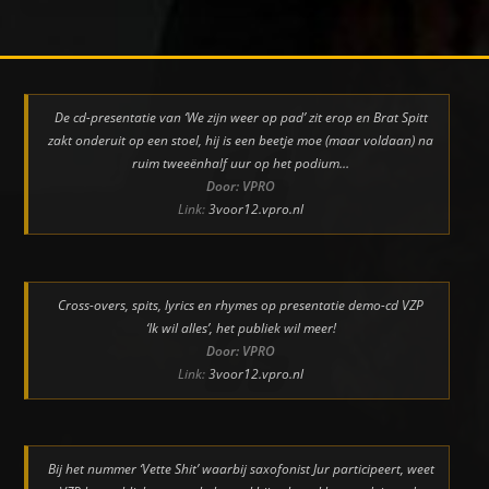
De cd-presentatie van ‘We zijn weer op pad’ zit erop en Brat Spitt
zakt onderuit op een stoel, hij is een beetje moe (maar voldaan) na
ruim tweeënhalf uur op het podium…
Door: VPRO
Link:
3voor12.vpro.nl
Cross-overs, spits, lyrics en rhymes op presentatie demo-cd VZP
‘Ik wil alles’, het publiek wil meer!
Door: VPRO
Link:
3voor12.vpro.nl
Bij het nummer ‘Vette Shit’ waarbij saxofonist Jur participeert, weet