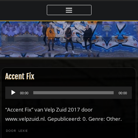
Ga
naar
de
inhoud
ACCENT FIX
Accent Fix
Audiospeler
00:00
00:00
“Accent Fix” van Velp Zuid 2017 door
www.velpzuid.nl. Gepubliceerd: 0. Genre: Other.
DOOR
LEXIE