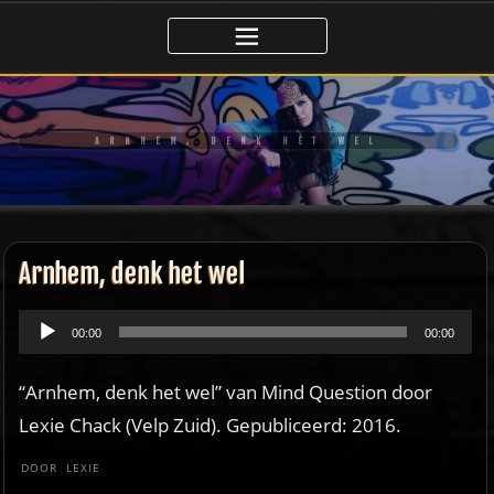
Ga
naar
de
inhoud
ARNHEM, DENK HET WEL
Arnhem, denk het wel
Audiospeler
00:00
00:00
“Arnhem, denk het wel” van Mind Question door
Lexie Chack (Velp Zuid). Gepubliceerd: 2016.
DOOR
LEXIE