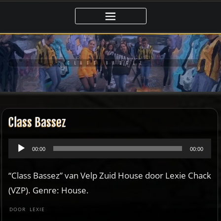
Ga
naar
de
inhoud
CLASS BASSEZ
Class Bassez
Audiospeler
00:00
00:00
“Class Bassez” van Velp Zuid House door Lexie Chack
(VZP). Genre: House.
DOOR
LEXIE