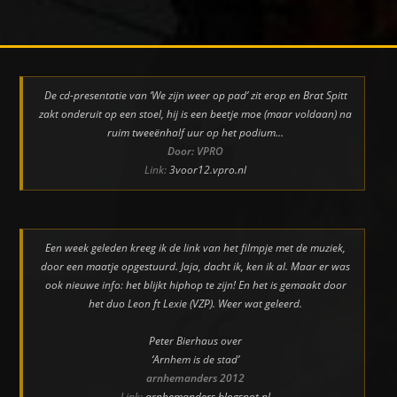
De cd-presentatie van ‘We zijn weer op pad’ zit erop en Brat Spitt
zakt onderuit op een stoel, hij is een beetje moe (maar voldaan) na
ruim tweeënhalf uur op het podium…
Door: VPRO
Link:
3voor12.vpro.nl
Een week geleden kreeg ik de link van het filmpje met de muziek,
door een maatje opgestuurd. Jaja, dacht ik, ken ik al. Maar er was
ook nieuwe info: het blijkt hiphop te zijn! En het is gemaakt door
het duo Leon ft Lexie (VZP). Weer wat geleerd.
Peter Bierhaus over
‘Arnhem is de stad’
arnhemanders 2012
Link:
arnhemanders.blogspot.nl