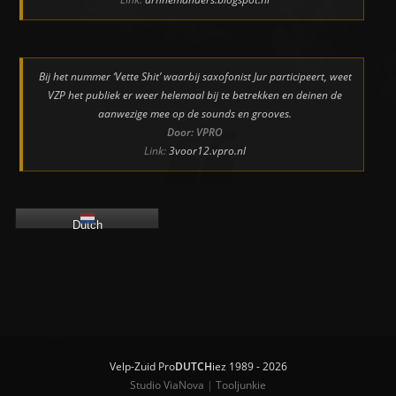
Bij het nummer ‘Vette Shit’ waarbij saxofonist Jur participeert, weet
VZP het publiek er weer helemaal bij te betrekken en deinen de
aanwezige mee op de sounds en grooves.
Door: VPRO
Link:
3voor12.vpro.nl
Dutch
Velp-Zuid Pro
DUTCH
iez 1989 - 2026
Studio ViaNova
|
Tooljunkie