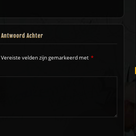
het
volume
te
verhogen
n Antwoord Achter
of
te
Vereiste velden zijn gemarkeerd met
*
verlagen.