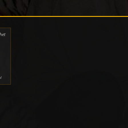
het
l