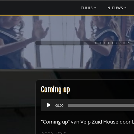
Ga
THUIS
NIEUWS
naar
de
inhoud
COMING UP
Coming up
Audiospeler
00:00
“Coming up” van Velp Zuid House door L
DOOR
LEXIE