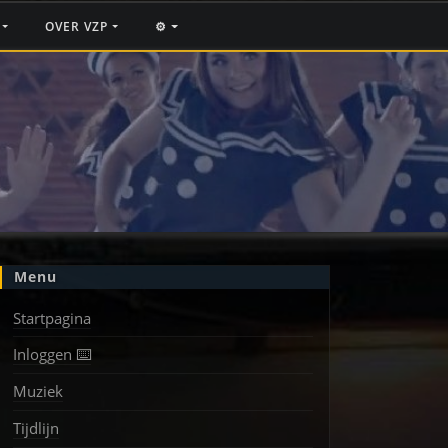
F
OVER VZP
⚙️
Menu
Startpagina
Inloggen ⌨️
g
Muziek
Tijdlijn