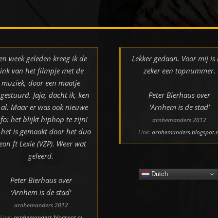
en week geleden kreeg ik de
Lekker gedaan. Voor mij is 
link van het filmpje met de
zeker een topnummer.
muziek, door een maatje
gestuurd. Jaja, dacht ik, ken
Peter Bierhaus over
k al. Maar er was ook nieuwe
‘Arnhem is de stad’
nfo: het blijkt hiphop te zijn!
arnhemanders 2012
 het is gemaakt door het duo
Link:
arnhemanders.blogspot.n
eon ft Lexie (VZP). Weer wat
geleerd.
Dutch
Peter Bierhaus over
‘Arnhem is de stad’
arnhemanders 2012
Link:
arnhemanders.blogspot.nl