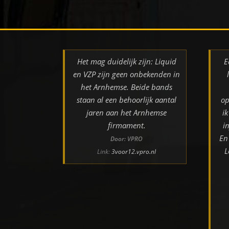
Het mag duidelijk zijn: Liquid
E
en VZP zijn geen onbekenden in
het Arnhemse. Beide bands
staan al een behoorlijk aantal
op
jaren aan het Arnhemse
i
firmament.
i
En
Door: VPRO
L
Link:
3voor12.vpro.nl