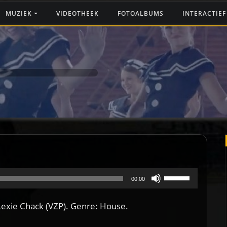
MUZIEK
VIDEOTHEEK
FOTOALBUMS
INTERACTIE
Gebruik
00:00
Omhoog/Omlaa
exie Chack (VZP). Genre: House.
pijltoetsen
om