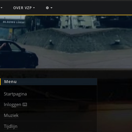
F
OVER VZP
⚙️
Menu
Startpagina
Inloggen ⌨️
Muziek
Tijdlijn