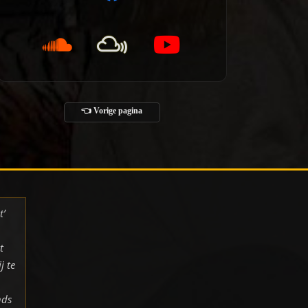
👈 Vorige pagina
t’
t
j te
nds