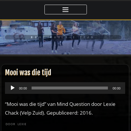
Ga
naar
de
inhoud
MOOI WAS DIE TIJD
Mooi was die tijd
Audiospeler
00:00
00:00
“Mooi was die tijd” van Mind Question door Lexie
Chack (Velp Zuid). Gepubliceerd: 2016.
DOOR
LEXIE