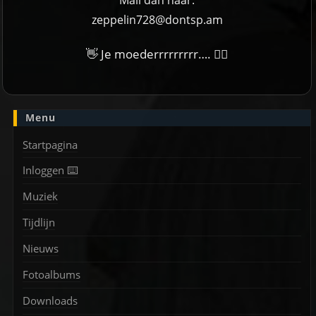
Mail dan naar:
zeppelin728@dontsp.am
👋 Je moederrrrrrrrr…. 🙋‍♀
Menu
Startpagina
Inloggen ⌨️
Muziek
Tijdlijn
Nieuws
Fotoalbums
Downloads