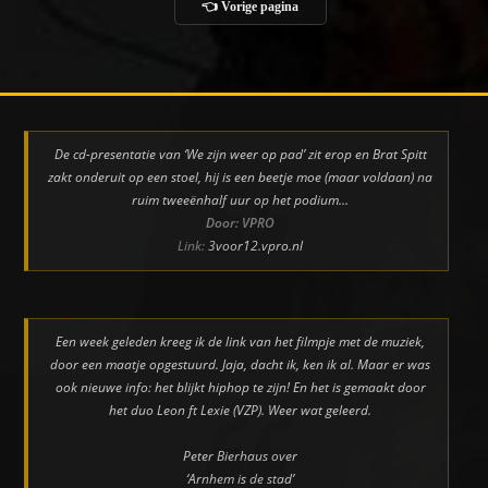
👈 Vorige pagina
De cd-presentatie van ‘We zijn weer op pad’ zit erop en Brat Spitt
zakt onderuit op een stoel, hij is een beetje moe (maar voldaan) na
ruim tweeënhalf uur op het podium…
Door: VPRO
Link:
3voor12.vpro.nl
Een week geleden kreeg ik de link van het filmpje met de muziek,
door een maatje opgestuurd. Jaja, dacht ik, ken ik al. Maar er was
ook nieuwe info: het blijkt hiphop te zijn! En het is gemaakt door
het duo Leon ft Lexie (VZP). Weer wat geleerd.
Peter Bierhaus over
‘Arnhem is de stad’