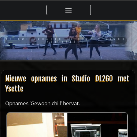
Ga
naar
de
inhoud
NIEUWE OPNAMES IN STUDIO DL260
MET YSETTE
Nieuwe opnames in Studio DL260 met
Ysette
Opnames ‘Gewoon chill’ hervat.