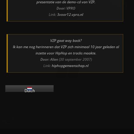
presentatie van de demo-cd van VZP.
Door: VPRO
Link:
3voor12.vpro.nl
VZP gaat way back?
Ik kan me nog herinneren dat VZP zich minimaal 10 jaar geleden al
inzette voor HipHop en tracks maakte.
Door: Alien
(30 september 2007)
Link:
hiphopgemeenschap.nl
Dutch