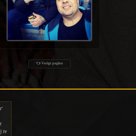
👈 Vorige pagina
t’
t
j te