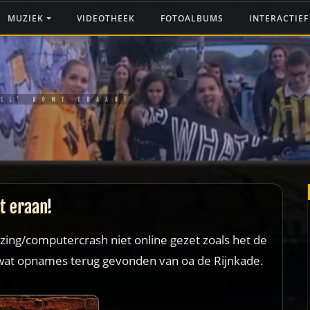
MUZIEK
VIDEOTHEEK
FOTOALBUMS
INTERACTIE
LL’ KOMT ERAAN!
t eraan!
zing/computercrash niet online gezet zoals het de
g wat opnames terug gevonden van oa de Rijnkade.