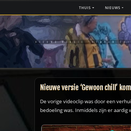
Ga
THUIS
NIEUWS
naar
de
inhoud
NIEUWE VERSIE ‘GEWOON CHI
Nieuwe versie ‘Gewoon chill’ kom
De vorige videoclip was door een verhui
bedoeling was. Inmiddels zijn er aardi