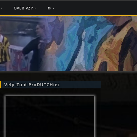
F
OVER VZP
⚙️
Velp-Zuid ProDUTCHiez