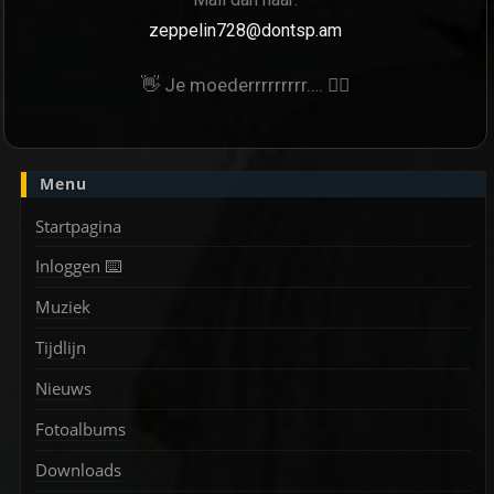
zeppelin728@dontsp.am
👋 Je moederrrrrrrrr…. 🙋‍♀
Menu
Startpagina
Inloggen ⌨️
Muziek
Tijdlijn
Nieuws
Fotoalbums
Downloads