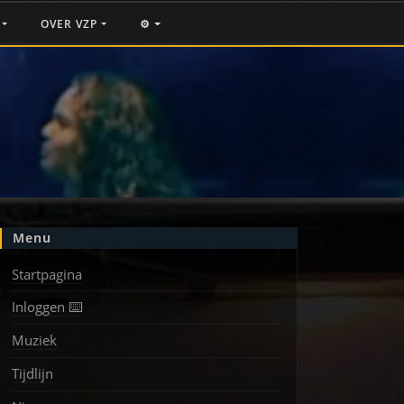
F
OVER VZP
⚙️
Menu
Startpagina
Inloggen ⌨️
Muziek
Tijdlijn