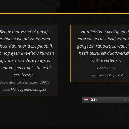
Ben je depressief of onwijs
Hun teksten overstijgen 
vrolijk en wil dit zo houden
enorme hoeveelheid wann
ister dan naar deze plaat. Ik
gangstah rappertjes, want
b nog geen live-show kunnen
heeft tekstueel daadwerkel
bijwonen van deze jongens
wat te vertellen.
aar volgens mij is dat echt
Door: VPRO
een feestje.
Link:
3voor12.vpro.nl
Door: Alien
(30 september 2007)
Link:
hiphopgemeenschap.nl
Dutch