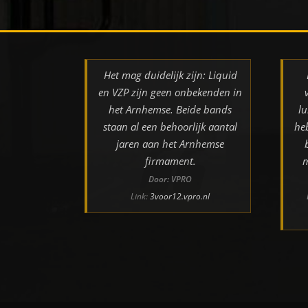
Het mag duidelijk zijn: Liquid
en VZP zijn geen onbekenden in
het Arnhemse. Beide bands
lu
staan al een behoorlijk aantal
he
jaren aan het Arnhemse
firmament.
m
Door: VPRO
Link:
3voor12.vpro.nl