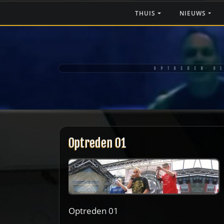
Ga
THUIS
NIEUWS
naar
de
inhoud
OPTREDEN 0
Optreden 01
Optreden 01