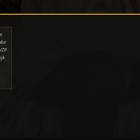
de
abe
 VZP
ijk