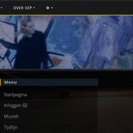
F
OVER VZP
⚙️
Menu
Startpagina
Inloggen ⌨️
Muziek
Tijdlijn