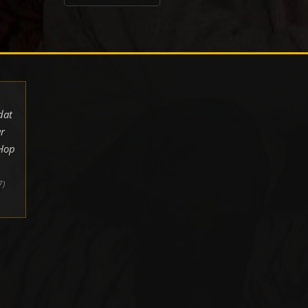
dat
r
pHop
7)