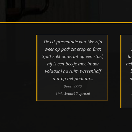
De cd-presentatie van ‘We zijn
weer op pad’ zit erop en Brat
Spitt zakt onderuit op een stoel,
lu
hij is een beetje moe (maar
he
voldaan) na ruim tweeënhalf
uur op het podium…
m
Door: VPRO
Link:
3voor12.vpro.nl