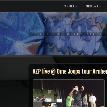
Ga
THUIS
NIEUWS
naar
de
inhoud
VZP LIVE @ OME JOOPS 
VZP live @ Ome Joops tour Arnh