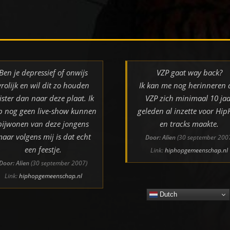
Ben je depressief of onwijs
VZP gaat way back?
vrolijk en wil dit zo houden
Ik kan me nog herinneren 
ister dan naar deze plaat. Ik
VZP zich minimaal 10 jaa
b nog geen live-show kunnen
geleden al inzette voor Hi
bijwonen van deze jongens
en tracks maakte.
aar volgens mij is dat echt
Door: Alien
(30 september 200
een feestje.
Link:
hiphopgemeenschap.nl
Door: Alien
(30 september 2007)
Link:
hiphopgemeenschap.nl
Dutch