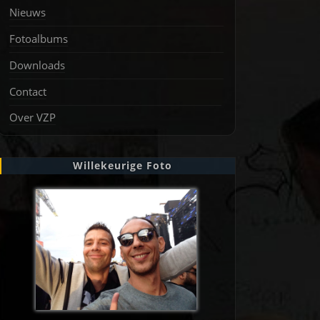
Nieuws
Fotoalbums
Downloads
Contact
Over VZP
Willekeurige Foto