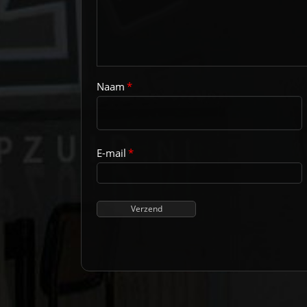
Naam
*
E-mail
*