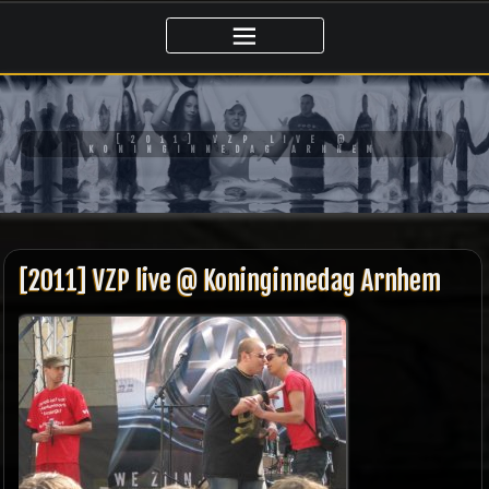
Ga
naar
de
inhoud
[2011] VZP LIVE @
KONINGINNEDAG ARNHEM
[2011] VZP live @ Koninginnedag Arnhem