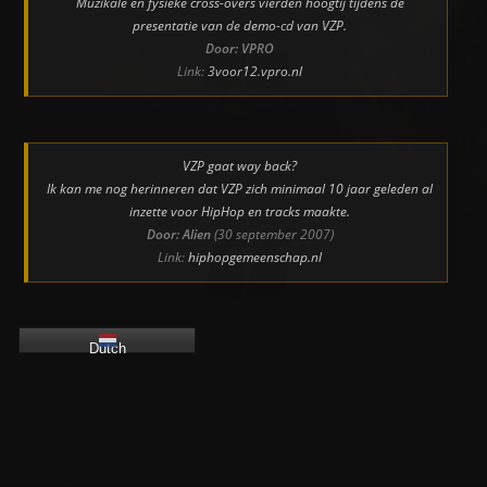
Muzikale en fysieke cross-overs vierden hoogtij tijdens de
presentatie van de demo-cd van VZP.
Door: VPRO
Link:
3voor12.vpro.nl
VZP gaat way back?
Ik kan me nog herinneren dat VZP zich minimaal 10 jaar geleden al
inzette voor HipHop en tracks maakte.
Door: Alien
(30 september 2007)
Link:
hiphopgemeenschap.nl
Dutch