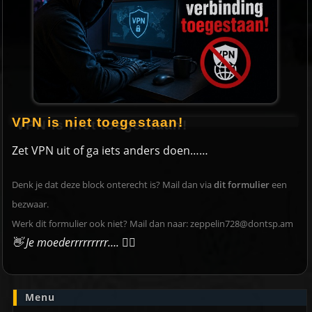
VPN is niet toegestaan!
Zet VPN uit of ga iets anders doen……
Denk je dat deze block onterecht is? Mail dan via
dit formulier
een
bezwaar.
Werk dit formulier ook niet? Mail dan naar:
zeppelin728@dontsp.am
👋 Je moederrrrrrrrr….
🙋‍♀️
Menu