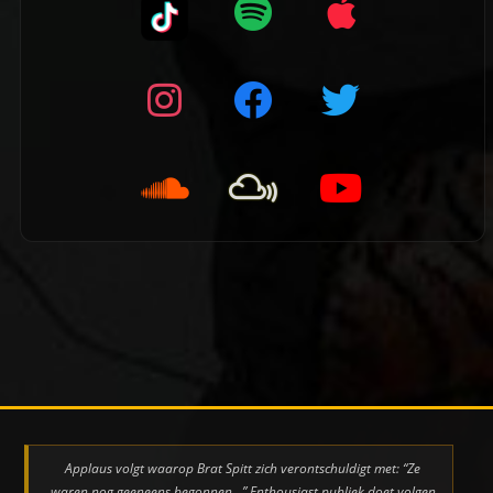
👈 Vorige pagina
Applaus volgt waarop Brat Spitt zich verontschuldigt met: “Ze
waren nog geeneens begonnen…” Enthousiast publiek doet volgen