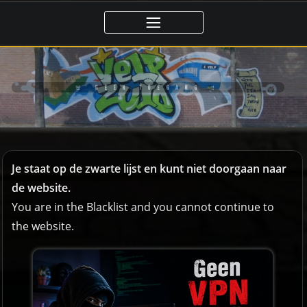
Ga
naar
de
inhoud
🚨 GEEN TOEGANG ‼️
Je staat op de zwarte lijst en kunt niet doorgaan naar
de website.
You are in the Blacklist and you cannot continue to
the website.