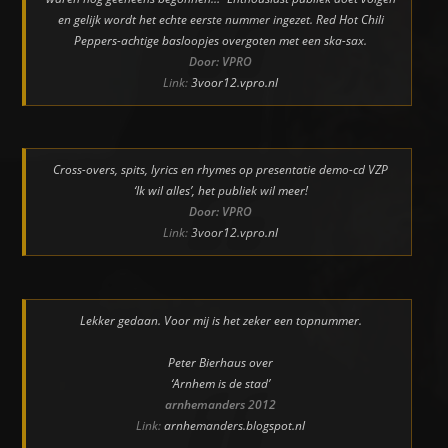
en gelijk wordt het echte eerste nummer ingezet. Red Hot Chili
Peppers-achtige basloopjes overgoten met een ska-sax.
Door: VPRO
Link:
3voor12.vpro.nl
Cross-overs, spits, lyrics en rhymes op presentatie demo-cd VZP
‘Ik wil alles’, het publiek wil meer!
Door: VPRO
Link:
3voor12.vpro.nl
Lekker gedaan. Voor mij is het zeker een topnummer.
Peter Bierhaus over
‘Arnhem is de stad’
arnhemanders 2012
Link:
arnhemanders.blogspot.nl