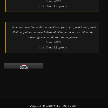
Door: VPRO
Link:
3voor12.vpro.nl
Bij het nummer ‘Vette Shit’ waarbij saxofonist Jur participeert, weet
VZP het publiek er weer helemaal bij te betrekken en deinen de
aanwezige mee op de sounds en grooves.
Door: VPRO
Link:
3voor12.vpro.nl
Dutch
Velp-Zuid Pro
DUTCH
iez 1989 - 2026