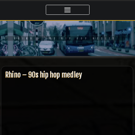
Ga
naar
de
inhoud
RHINO – 90S HIP HOP MEDLEY
Rhino – 90s hip hop medley