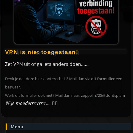
VPN is niet toegestaan!
Zet VPN uit of ga iets anders doen……
Denk je dat deze block onterecht is? Mail dan via
dit formulier
een
bezwaar.
Werk dit formulier ook niet? Mail dan naar:
zeppelin728@dontsp.am
👋 Je moederrrrrrrrr….
🙋‍♀️
Menu