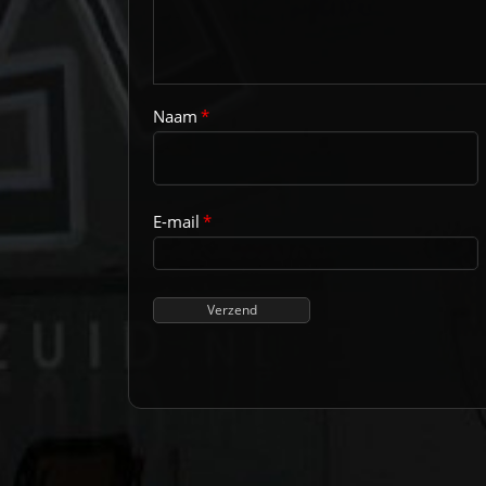
Naam
*
E-mail
*