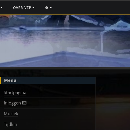
F
OVER VZP
⚙️
Menu
Startpagina
Inloggen ⌨️
Muziek
Tijdlijn