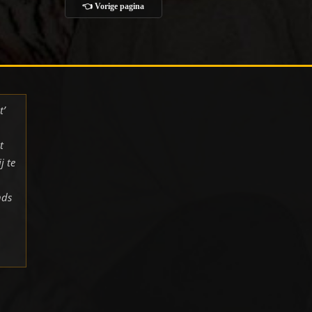
👈 Vorige pagina
t’
t
j te
nds