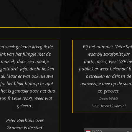
en week geleden kreeg ik de
Bij het nummer ‘Vette Shi
link van het filmpje met de
waarbij saxofonist Jur
muziek, door een maatje
participeert, weet VZP he
gestuurd. Jaja, dacht ik, ken
publiek er weer helemaal bi
k al. Maar er was ook nieuwe
betrekken en deinen de
nfo: het blijkt hiphop te zijn!
aanwezige mee op de sou
 het is gemaakt door het duo
en grooves.
eon ft Lexie (VZP). Weer wat
Door: VPRO
geleerd.
Link:
3voor12.vpro.nl
Peter Bierhaus over
‘Arnhem is de stad’
Dutch