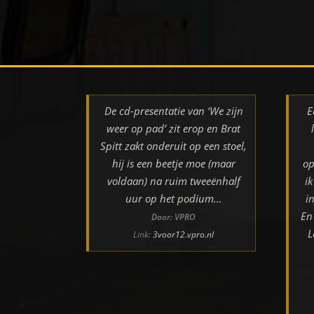
De cd-presentatie van ‘We zijn
E
weer op pad’ zit erop en Brat
Spitt zakt onderuit op een stoel,
hij is een beetje moe (maar
op
voldaan) na ruim tweeënhalf
i
uur op het podium…
i
En
Door: VPRO
L
Link:
3voor12.vpro.nl