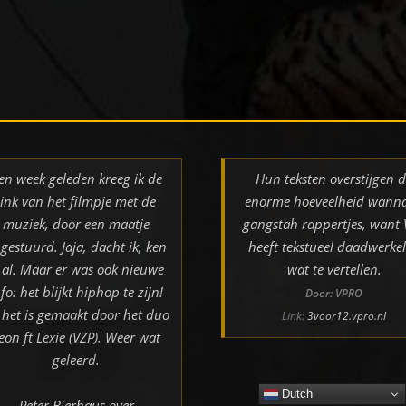
en week geleden kreeg ik de
Hun teksten overstijgen 
link van het filmpje met de
enorme hoeveelheid wann
muziek, door een maatje
gangstah rappertjes, want
gestuurd. Jaja, dacht ik, ken
heeft tekstueel daadwerkel
k al. Maar er was ook nieuwe
wat te vertellen.
nfo: het blijkt hiphop te zijn!
Door: VPRO
 het is gemaakt door het duo
Link:
3voor12.vpro.nl
eon ft Lexie (VZP). Weer wat
geleerd.
Dutch
Peter Bierhaus over