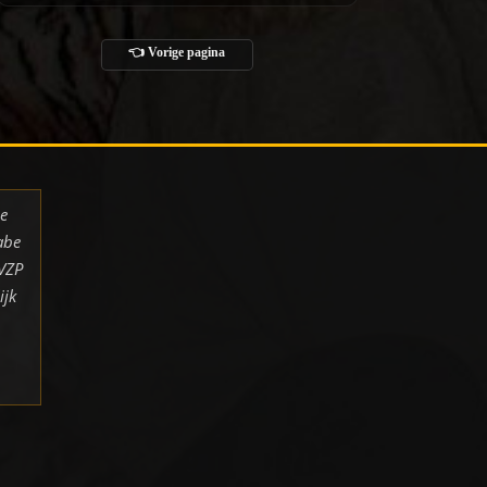
👈 Vorige pagina
de
abe
 VZP
ijk