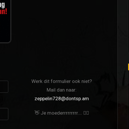
Werk dit formulier ook niet?
Mail dan naar:
zeppelin728@dontsp.am
👋 Je moederrrrrrrrr…. 🙋‍♀