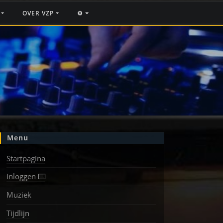
F
OVER VZP
⚙️
Menu
Startpagina
Inloggen ⌨️
Muziek
Tijdlijn