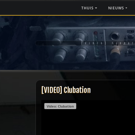
Ga
THUIS
NIEUWS
naar
de
inhoud
[VIDEO] CLUBA
[VIDEO] Clubation
Video: Clubation