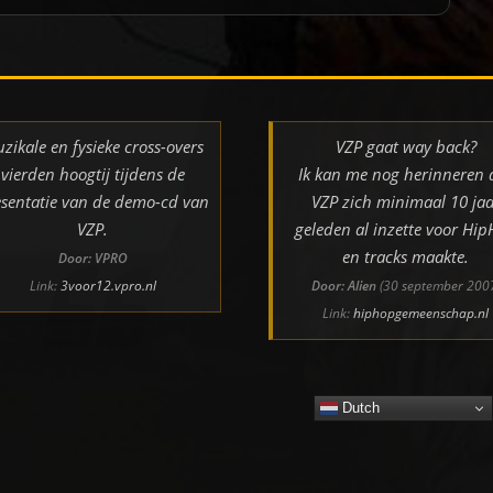
zikale en fysieke cross-overs
VZP gaat way back?
vierden hoogtij tijdens de
Ik kan me nog herinneren 
sentatie van de demo-cd van
VZP zich minimaal 10 jaa
VZP.
geleden al inzette voor Hi
en tracks maakte.
Door: VPRO
Link:
3voor12.vpro.nl
Door: Alien
(30 september 200
Link:
hiphopgemeenschap.nl
Dutch