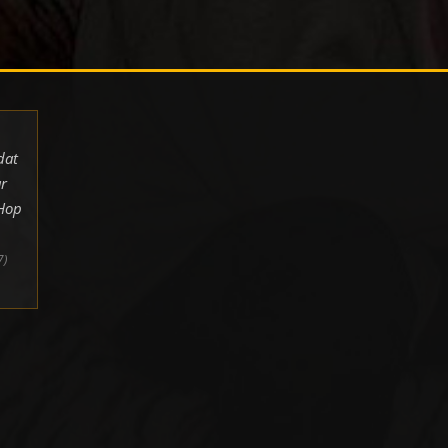
dat
r
pHop
7)