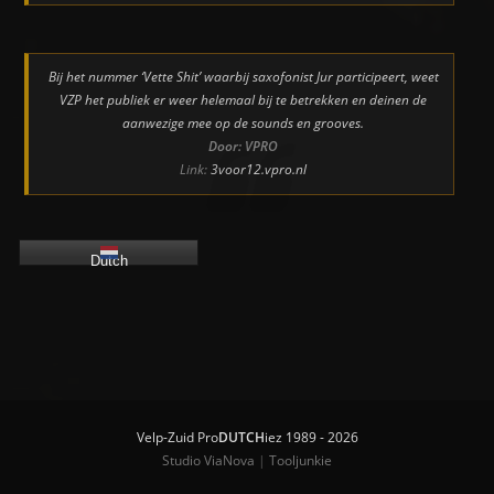
Bij het nummer ‘Vette Shit’ waarbij saxofonist Jur participeert, weet
VZP het publiek er weer helemaal bij te betrekken en deinen de
aanwezige mee op de sounds en grooves.
Door: VPRO
Link:
3voor12.vpro.nl
Dutch
Velp-Zuid Pro
DUTCH
iez 1989 - 2026
Studio ViaNova
|
Tooljunkie