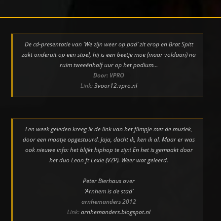
De cd-presentatie van ‘We zijn weer op pad’ zit erop en Brat Spitt
zakt onderuit op een stoel, hij is een beetje moe (maar voldaan) na
ruim tweeënhalf uur op het podium…
Door: VPRO
Link:
3voor12.vpro.nl
Een week geleden kreeg ik de link van het filmpje met de muziek,
door een maatje opgestuurd. Jaja, dacht ik, ken ik al. Maar er was
ook nieuwe info: het blijkt hiphop te zijn! En het is gemaakt door
het duo Leon ft Lexie (VZP). Weer wat geleerd.
Peter Bierhaus over
‘Arnhem is de stad’
arnhemanders 2012
Link:
arnhemanders.blogspot.nl