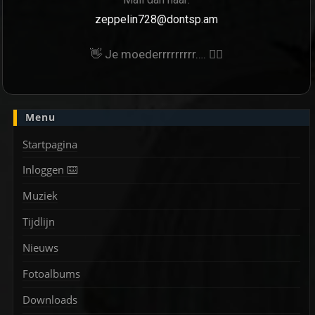
zeppelin728@dontsp.am
👋 Je moederrrrrrrrr…. 🙋‍♀
Menu
Startpagina
Inloggen ⌨️
Muziek
Tijdlijn
Nieuws
Fotoalbums
Downloads