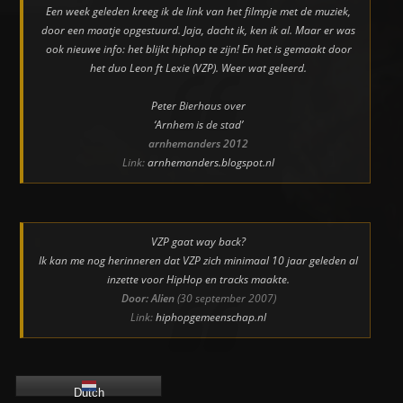
Een week geleden kreeg ik de link van het filmpje met de muziek,
door een maatje opgestuurd. Jaja, dacht ik, ken ik al. Maar er was
ook nieuwe info: het blijkt hiphop te zijn! En het is gemaakt door
het duo Leon ft Lexie (VZP). Weer wat geleerd.
Peter Bierhaus over
‘Arnhem is de stad’
arnhemanders 2012
Link:
arnhemanders.blogspot.nl
VZP gaat way back?
Ik kan me nog herinneren dat VZP zich minimaal 10 jaar geleden al
inzette voor HipHop en tracks maakte.
Door: Alien
(30 september 2007)
Link:
hiphopgemeenschap.nl
Dutch