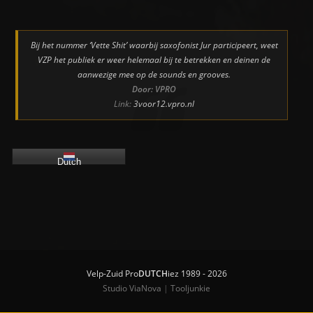
Bij het nummer ‘Vette Shit’ waarbij saxofonist Jur participeert, weet
VZP het publiek er weer helemaal bij te betrekken en deinen de
aanwezige mee op de sounds en grooves.
Door: VPRO
Link:
3voor12.vpro.nl
Dutch
Velp-Zuid Pro
DUTCH
iez 1989 - 2026
Studio ViaNova
|
Tooljunkie