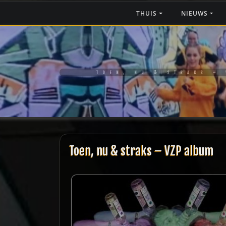
Ga
THUIS
NIEUWS
naar
de
inhoud
TOEN, NU & STRAKS –
Toen, nu & straks – VZP album