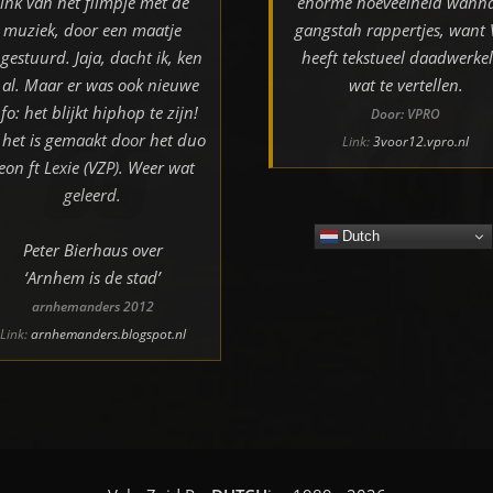
link van het filmpje met de
enorme hoeveelheid wann
muziek, door een maatje
gangstah rappertjes, want
gestuurd. Jaja, dacht ik, ken
heeft tekstueel daadwerkel
k al. Maar er was ook nieuwe
wat te vertellen.
nfo: het blijkt hiphop te zijn!
Door: VPRO
 het is gemaakt door het duo
Link:
3voor12.vpro.nl
eon ft Lexie (VZP). Weer wat
geleerd.
Dutch
Peter Bierhaus over
‘Arnhem is de stad’
arnhemanders 2012
Link:
arnhemanders.blogspot.nl