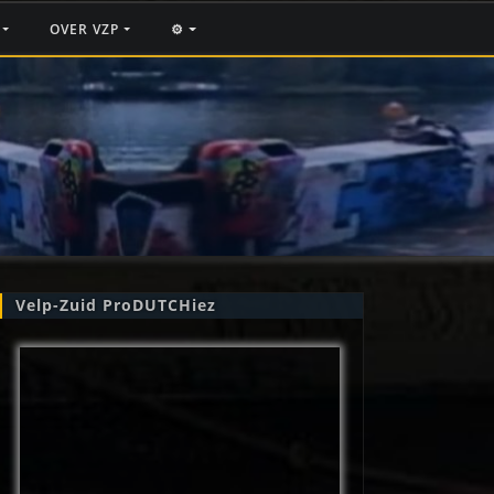
F
OVER VZP
⚙️
Velp-Zuid ProDUTCHiez