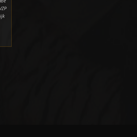
abe
 VZP
ijk