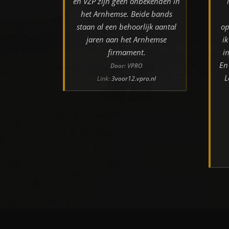
en VZP zijn geen onbekenden in
het Arnhemse. Beide bands
staan al een behoorlijk aantal
op
jaren aan het Arnhemse
i
firmament.
i
En
Door: VPRO
L
Link:
3voor12.vpro.nl