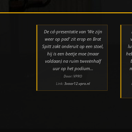
De cd-presentatie van ‘We zijn
weer op pad’ zit erop en Brat
Spitt zakt onderuit op een stoel,
lu
hij is een beetje moe (maar
he
voldaan) na ruim tweeënhalf
uur op het podium…
m
Door: VPRO
Link:
3voor12.vpro.nl