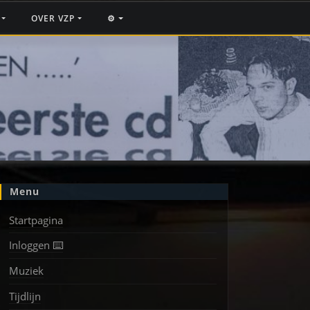
F
OVER VZP
⚙️
Menu
Startpagina
Inloggen ⌨️
Muziek
Tijdlijn