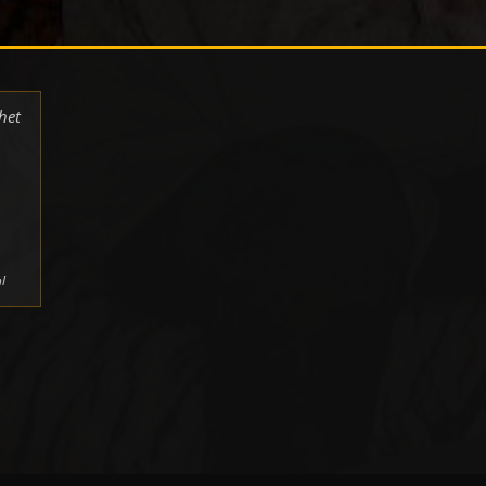
het
l