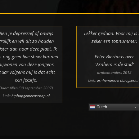
Ben je depressief of onwijs
Lekker gedaan. Voor mij is 
vrolijk en wil dit zo houden
zeker een topnummer.
ister dan naar deze plaat. Ik
b nog geen live-show kunnen
Peter Bierhaus over
bijwonen van deze jongens
‘Arnhem is de stad’
aar volgens mij is dat echt
arnhemanders 2012
een feestje.
Link:
arnhemanders.blogspot.n
Door: Alien
(30 september 2007)
Link:
hiphopgemeenschap.nl
Dutch