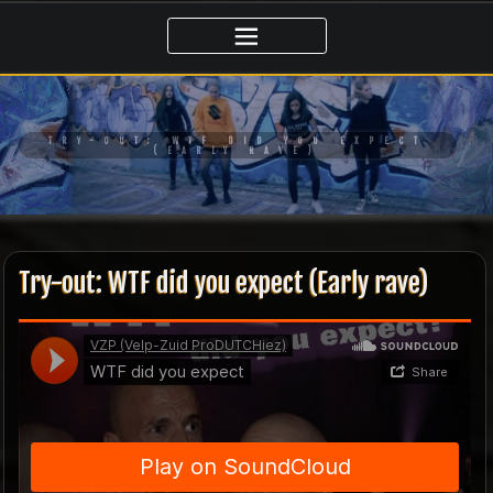
Ga
naar
de
inhoud
TRY-OUT: WTF DID YOU EXPECT
(EARLY RAVE)
Try-out: WTF did you expect (Early rave)