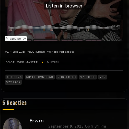
VZP (Velp-Zuid ProDUTCHiez)
·
WTF did you expect
DOOR
WEB MASTER
MUZIEK
LEXIE026
MP3 DOWNLOAD
PORTFOLIO
VZHOUSE
VZP
VZTRACK
5 Reacties
Erwin
September 9, 2023 Op 9:31 Pm