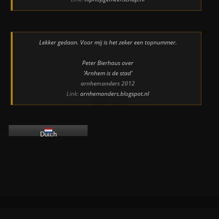
Lekker gedaan. Voor mij is het zeker een topnummer.
Peter Bierhaus over
‘Arnhem is de stad’
arnhemanders 2012
Link:
arnhemanders.blogspot.nl
Dutch
Velp-Zuid Pro
DUTCH
iez 1989 - 2026