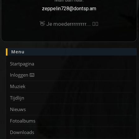
zeppelin728@dontsp.am
👋 Je moederrrrrrrrr…. 🙋‍♀
Menu
Startpagina
Inloggen ⌨️
Muziek
Tijdlijn
Nieuws
Fotoalbums
Downloads