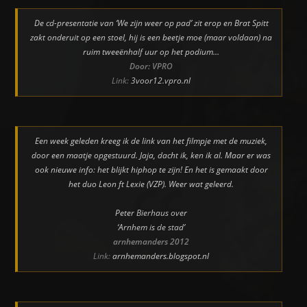
De cd-presentatie van ‘We zijn weer op pad’ zit erop en Brat Spitt
zakt onderuit op een stoel, hij is een beetje moe (maar voldaan) na
ruim tweeënhalf uur op het podium…
Door: VPRO
Link:
3voor12.vpro.nl
Een week geleden kreeg ik de link van het filmpje met de muziek,
door een maatje opgestuurd. Jaja, dacht ik, ken ik al. Maar er was
ook nieuwe info: het blijkt hiphop te zijn! En het is gemaakt door
het duo Leon ft Lexie (VZP). Weer wat geleerd.
Peter Bierhaus over
‘Arnhem is de stad’
arnhemanders 2012
Link:
arnhemanders.blogspot.nl